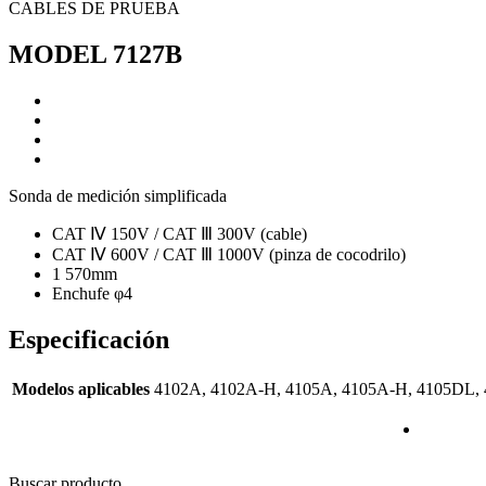
CABLES DE PRUEBA
MODEL 7127B
Sonda de medición simplificada
CAT Ⅳ 150V / CAT Ⅲ 300V (cable)
CAT Ⅳ 600V / CAT Ⅲ 1000V (pinza de cocodrilo)
1 570mm
Enchufe
φ
4
Especificación
Modelos aplicables
4102A, 4102A-H, 4105A, 4105A-H, 4105DL
Buscar producto