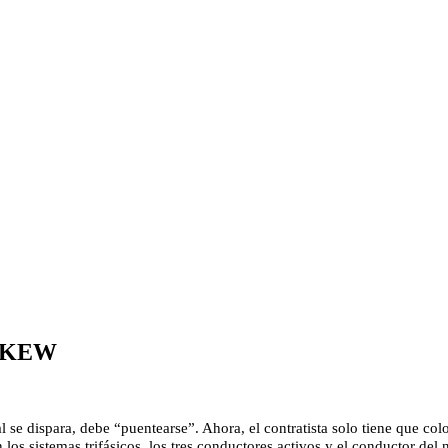
as KEW
al se dispara, debe “puentearse”. Ahora, el contratista solo tiene que col
n los sistemas trifásicos, los tres conductores activos y el conductor del 