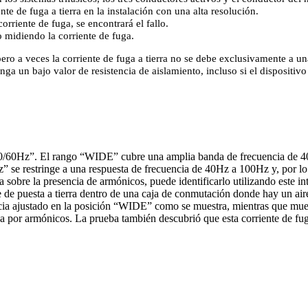
nte de fuga a tierra en la instalación con una alta resolución.
riente de fuga, se encontrará el fallo.
o midiendo la corriente de fuga.
pero a veces la corriente de fuga a tierra no se debe exclusivamente a un
a un bajo valor de resistencia de aislamiento, incluso si el dispositivo
“50/60Hz”. El rango “WIDE” cubre una amplia banda de frecuencia de 40
se restringe a una respuesta de frecuencia de 40Hz a 100Hz y, por lo ta
 sobre la presencia de armónicos, puede identificarlo utilizando este in
ble de puesta a tierra dentro de una caja de conmutación donde hay un 
encia ajustado en la posición “WIDE” como se muestra, mientras que mue
por armónicos. La prueba también descubrió que esta corriente de fuga 