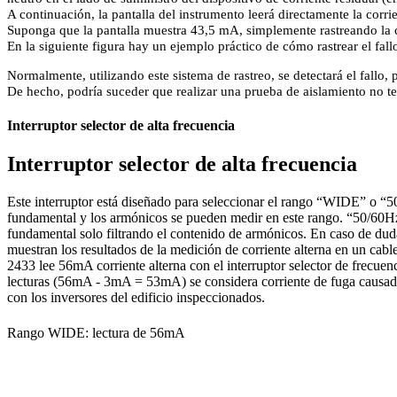
A continuación, la pantalla del instrumento leerá directamente la corrie
Suponga que la pantalla muestra 43,5 mA, simplemente rastreando la cor
En la siguiente figura hay un ejemplo práctico de cómo rastrear el fall
Normalmente, utilizando este sistema de rastreo, se detectará el fallo, 
De hecho, podría suceder que realizar una prueba de aislamiento no teng
Interruptor selector de alta frecuencia
Interruptor selector de alta frecuencia
Este interruptor está diseñado para seleccionar el rango “WIDE” o 
fundamental y los armónicos se pueden medir en este rango. “50/60Hz” 
fundamental solo filtrando el contenido de armónicos. En caso de duda
muestran los resultados de la medición de corriente alterna en un ca
2433 lee 56mA corriente alterna con el interruptor selector de frecu
lecturas (56mA - 3mA = 53mA) se considera corriente de fuga causada 
con los inversores del edificio inspeccionados.
Rango WIDE: lectura de 56mA