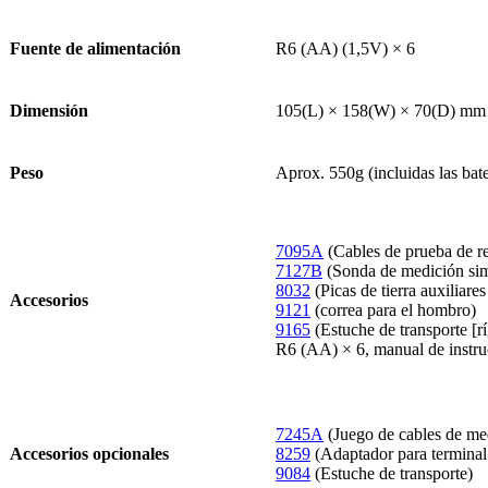
Fuente de alimentación
R6 (AA) (1,5V) × 6
Dimensión
105(L) × 158(W) × 70(D) mm (i
Peso
Aprox. 550g (incluidas las bate
7095A
(Cables de prueba de re
7127B
(Sonda de medición sim
8032
(Picas de tierra auxiliares
Accesorios
9121
(correa para el hombro)
9165
(Estuche de transporte [rí
R6 (AA) × 6, manual de instru
7245A
(Juego de cables de med
Accesorios opcionales
8259
(Adaptador para terminal
9084
(Estuche de transporte)